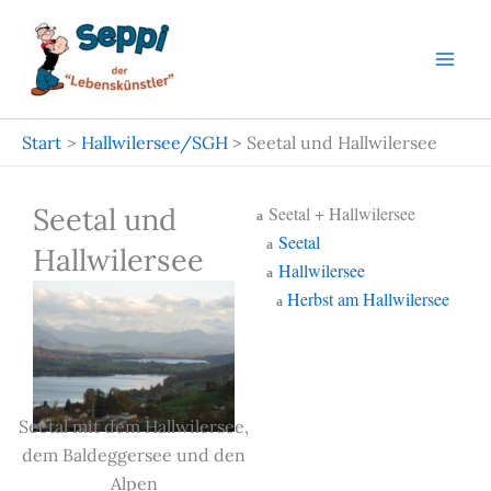
Zum
Inhalt
springen
Start
Hallwilersee/SGH
Seetal und Hallwilersee
Seetal und
Seetal + Hallwilersee
a
Seetal
a
Hallwilersee
Hallwilersee
a
Herbst am Hallwilersee
a
Seetal mit dem Hallwilersee,
dem Baldeggersee und den
Alpen