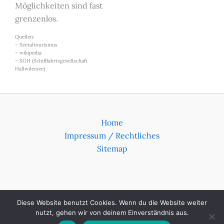
Möglichkeiten sind fast
grenzenlos.
Quellen:
– Seetaltourismus
– wikipedia
– SGH (Schifffahrtsgesellschaft
Hallwilersee)
Home
Impressum / Rechtliches
Sitemap
Diese Website benutzt Cookies. Wenn du die Website weiter
nutzt, gehen wir von deinem Einverständnis aus.
© Seppi Luthiger 2026